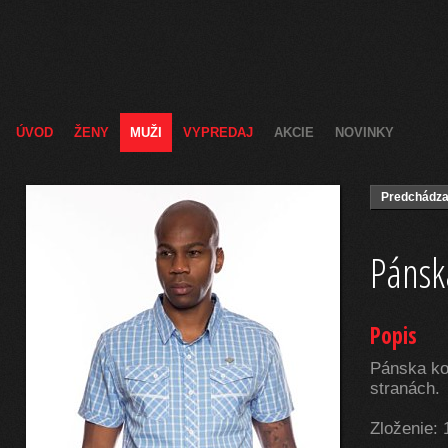
ÚVOD
ŽENY
MUŽI
VYPREDAJ
AKCIE
NOVINKY
Predchádza
Pánsk
Popis
Pánska ko
stranách.
Zloženie: