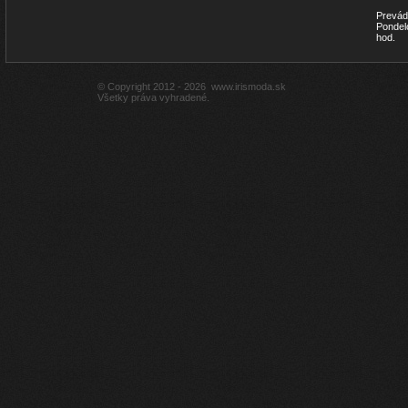
Prevád
Pondel
hod.
© Copyright 2012 - 2026
www.irismoda.sk
Všetky práva vyhradené.