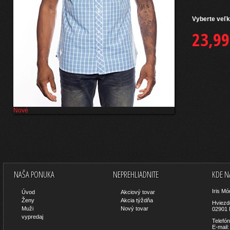
Vyberte
veľ
23,99
Nové
NAŠA PONUKA
NEPREHLIADNITE
KDE N
Iris Mó
Úvod
Akciový tovar
Ženy
Akcia týždňa
Hviezd
Muži
Nový tovar
02901
vypredaj
Telefó
E-mail: