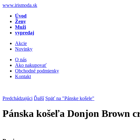
www.irismoda.sk
Úvod
Ženy
Muži
vypredaj
Akcie
Novinky
O nás
Ako nakupovať
Obchodné podmienky
Kontakt
Predchádzajúci
Ďalší
Späť na "Pánske košele"
Pánska košeľa Donjon Brown c