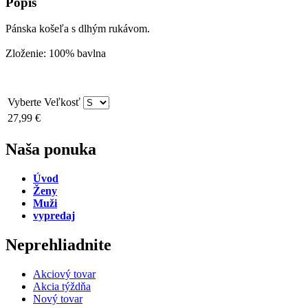
Popis
Pánska košeľa s dlhým rukávom.
Zloženie: 100% bavlna
Vyberte
Veľkosť
27,99 €
Naša ponuka
Úvod
Ženy
Muži
vypredaj
Neprehliadnite
Akciový tovar
Akcia týždňa
Nový tovar